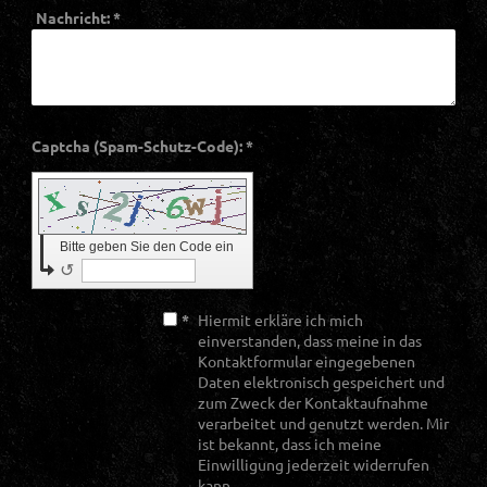
Nachricht:
*
Captcha (Spam-Schutz-Code): *
Bitte geben Sie den Code ein
↺
*
Hiermit erkläre ich mich
einverstanden, dass meine in das
Kontaktformular eingegebenen
Daten elektronisch gespeichert und
zum Zweck der Kontaktaufnahme
verarbeitet und genutzt werden. Mir
ist bekannt, dass ich meine
Einwilligung jederzeit widerrufen
kann.