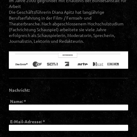
Im Jahre 2000 gegründet mit Erlaubnis der Bundesanstalt für
Arbeit
Die Geschäftsführerin Diana Apitz hat langjährige
Berufserfahrung in der Film- / Fernseh- und
Theaterbranche. Nach abgeschlossenem Hochschulstudium
(Fachrichtung Schauspiel) arbeitete sie viele Jahre
erfolgreich als Schauspielerin, Moderatorin, Sprecherin,
Journalistin, Lektorin und Redakteurin.
Nachricht:
Name:
*
E-Mail-Adresse:
*